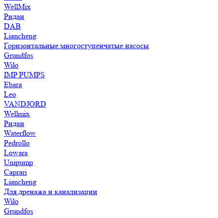
WellMix
Ридан
DAB
Liancheng
Горизонтальные многоступенчатые насосы
Grundfos
Wilo
IMP PUMPS
Ebara
Leo
VANDJORD
Wellmix
Ридан
Waterflow
Pedrollo
Lowara
Unipump
Caprari
Liancheng
Для дренажа и канализации
Wilo
Grundfos