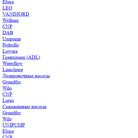
Ebara
LEO
VANDJORD
Wellmix
CNP
DAB
Unipump
Pedrollo
Lowara
Гранпамап (ADL)
Waterflow
Liancheng
Дозировочные насосы
Grundfos
Wilo
CNP
Ligao
Скважинные насосы
Grundfos
Wilo
UNIPUMP
Ebara
CNP