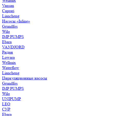
Wellmix
Vansan
Caprari
Liancheng
Насосы «Inline»
Grundfos
Wilo
IMP PUMPS
Ebara
VANDJORD
Ридан
Lowara
Wellmix
Waterflow
Liancheng
Циркуляционные насосы
Grundfos
IMP PUMPS
Wilo
UNIPUMP
LEO
CNP
Ebara