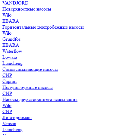
VANDJORD
Поверхностные насосы
Wilo
EBARA
Горизонтальные центробежные насосы
Wilo
Grundfos
EBARA
Waterflow
Lowara
Liancheng
Самовсасывающие насосы
CNP
Caprari
Полупогружные насосы
CNP
Насосы двухстороннего всасывания
Wilo
CNP
Ливгидромаш
Vansan
Liancheng