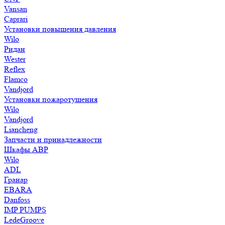
Vansan
Caprari
Установки повышения давления
Wilo
Ридан
Wester
Reflex
Flamco
Vandjord
Установки пожаротушения
Wilo
Vandjord
Liancheng
Запчасти и принадлежности
Шкафы АВР
Wilo
ADL
Гранар
EBARA
Danfoss
IMP PUMPS
LedeGroove