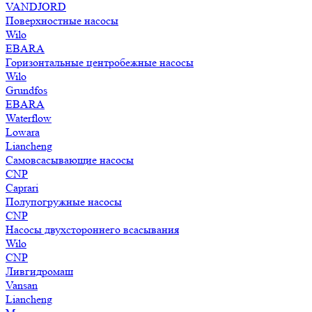
VANDJORD
Поверхностные насосы
Wilo
EBARA
Горизонтальные центробежные насосы
Wilo
Grundfos
EBARA
Waterflow
Lowara
Liancheng
Самовсасывающие насосы
CNP
Caprari
Полупогружные насосы
CNP
Насосы двухстороннего всасывания
Wilo
CNP
Ливгидромаш
Vansan
Liancheng