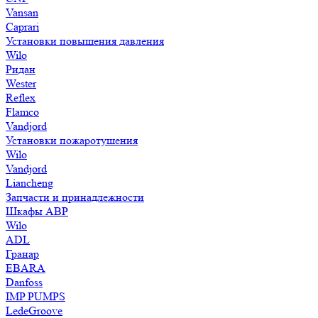
Vansan
Caprari
Установки повышения давления
Wilo
Ридан
Wester
Reflex
Flamco
Vandjord
Установки пожаротушения
Wilo
Vandjord
Liancheng
Запчасти и принадлежности
Шкафы АВР
Wilo
ADL
Гранар
EBARA
Danfoss
IMP PUMPS
LedeGroove