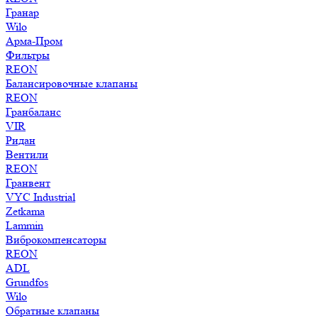
Гранар
Wilo
Арма-Пром
Фильтры
REON
Балансировочные клапаны
REON
Гранбаланс
VIR
Ридан
Вентили
REON
Гранвент
VYC Industrial
Zetkama
Lammin
Виброкомпенсаторы
REON
ADL
Grundfos
Wilo
Обратные клапаны