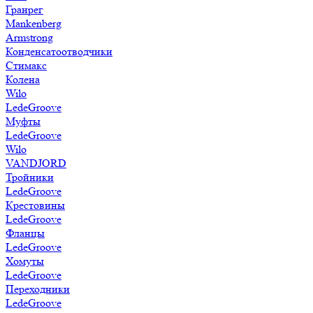
Гранрег
Mankenberg
Armstrong
Конденсатоотводчики
Стимакс
Колена
Wilo
LedeGroove
Муфты
LedeGroove
Wilo
VANDJORD
Тройники
LedeGroove
Крестовины
LedeGroove
Фланцы
LedeGroove
Хомуты
LedeGroove
Переходники
LedeGroove